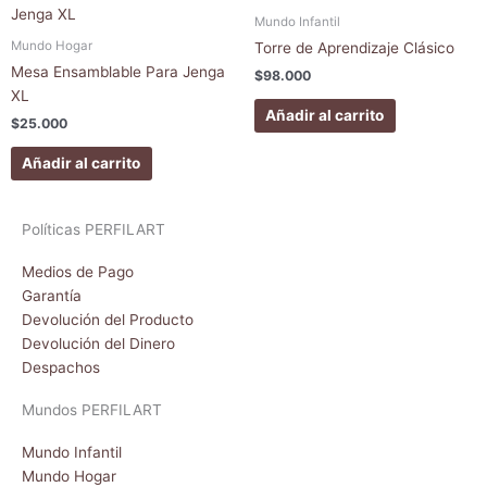
Mundo Infantil
en
Mundo Hogar
la
Torre de Aprendizaje Clásico
página
Mesa Ensamblable Para Jenga
$
98.000
de
XL
Añadir al carrito
produc
$
25.000
Añadir al carrito
Políticas PERFILART
Medios de Pago
Garantía
Devolución del Producto
Devolución del Dinero
Despachos
Mundos PERFILART
Mundo Infantil
Mundo Hogar