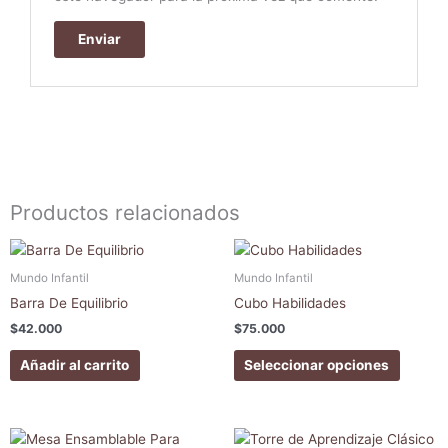
Productos relacionados
Este
produc
Mundo Infantil
Mundo Infantil
tiene
Barra De Equilibrio
Cubo Habilidades
múltipl
$
42.000
$
75.000
variant
Las
Añadir al carrito
Seleccionar opciones
opcion
se
pueden
elegir