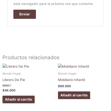
este navegador para la próxima vez que comente.
Productos relacionados
Mundo Hogar
Mundo Hogar
Librero De Pie
Mobiliario Infantil
$
99.000
Valorado con
$
48.000
5.00
Añadir al carrito
de 5
Añadir al carrito