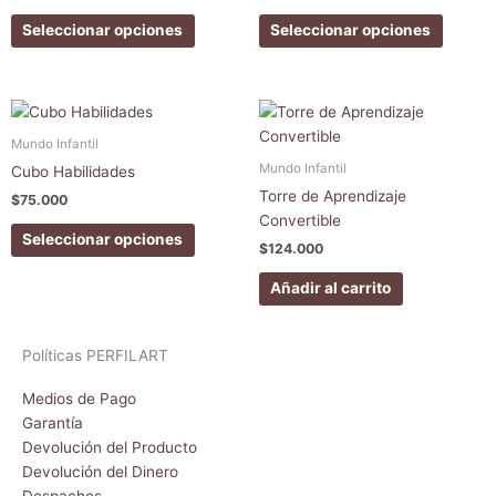
$189.000
Las
Las
Seleccionar opciones
Seleccionar opciones
opciones
opcion
se
se
pueden
pueden
Este
elegir
elegir
producto
Mundo Infantil
en
en
tiene
Mundo Infantil
la
la
Cubo Habilidades
múltiples
página
página
Torre de Aprendizaje
$
75.000
variantes.
de
de
Convertible
Las
Seleccionar opciones
producto
produc
$
124.000
opciones
se
Añadir al carrito
pueden
elegir
en
Políticas PERFILART
la
Medios de Pago
página
Garantía
de
Devolución del Producto
producto
Devolución del Dinero