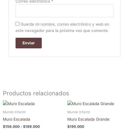
Correo electrónico
*
Guarda mi nombre, correo electrónico y web en
este navegador para la próxima vez que comente.
Productos relacionados
Rango
Este
Este
de
producto
produc
precios:
Mundo Infantil
Mundo Infantil
tiene
tiene
desde
Muro Escalada
Muro Escalada Grande
$156.000
múltiples
múltipl
hasta
$
156.000
-
$
189.000
$
195.000
variantes.
variant