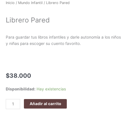
Inicio
/
Mundo Infantil
/ Librero Pared
Librero Pared
Para guardar tus libros infantiles y darle autonomía a los niños
y niñas para escoger su cuento favorito.
$
38.000
Librero
Disponibilidad:
Hay existencias
Pared
cantidad
Añadir al carrito