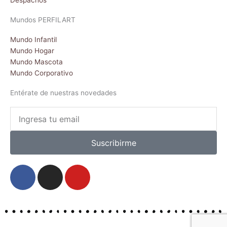
Despachos
Mundos PERFILART
Mundo Infantil
Mundo Hogar
Mundo Mascota
Mundo Corporativo
Entérate de nuestras novedades
Email
Suscribirme
F
I
Y
a
n
o
c
s
u
e
t
t
b
a
u