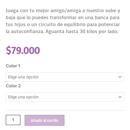
Juega con tu mejor amigo/amiga a nuestro sube y
baja que lo puedes transformar en una banca para
tus hijos o un circuito de equilibrio para potenciar
la autoconfianza. Aguanta hasta 30 kilos por lado.
$
79.000
Puente
Color 1
y
Balancín
cantidad
Color 2
Añadir al carrito