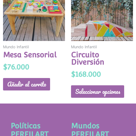
múlti
varia
Las
opci
se
pued
Mundo Infantil
Mundo Infantil
elegi
Mesa Sensorial
Circuito
en
Diversión
la
$
76.000
págin
$
168.000
de
Añadir al carrito
produ
Seleccionar opciones
Políticas
Mundos
PERFILART
PERFILART