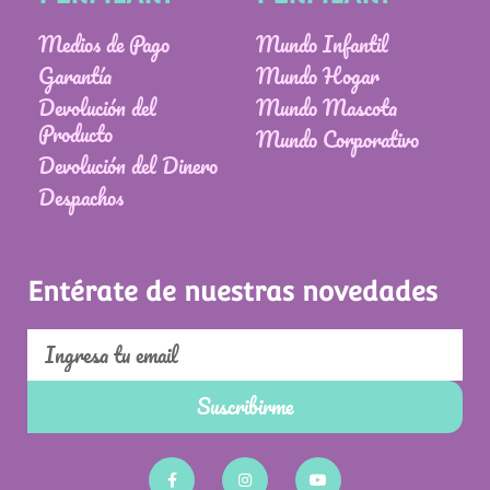
Medios de Pago
Mundo Infantil
Garantía
Mundo Hogar
Devolución del
Mundo Mascota
Producto
Mundo Corporativo
Devolución del Dinero
Despachos
Entérate de nuestras novedades
Email
Suscribirme
F
I
Y
a
n
o